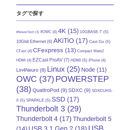
タグで探す
4K
(15)
10GBASE-T
(5)
#OWC
(4)
#NewerTech
(3)
AKiTiO
(17)
10Gbit Ethernet
(6)
Cast Go
(5)
CFexpress
(13)
CFast
(4)
Compact Mate2
EZCast ProAV
(7)
HDMI
(5)
HDMI
(4)
iPhone
(4)
Linux
(25)
Node
(11)
Lin4Neuro
(8)
POWERSTEP
OWC
(37)
(38)
QuattroPod
(9)
SDXC
(9)
SDXCUHS-
SSD
(17)
II
(5)
SPARKLE
(5)
Thunderbolt 3
(29)
Thunderbolt 4
(17)
Thunderbolt 5
USB
USB 3.1 Gen 2
(18)
(14)