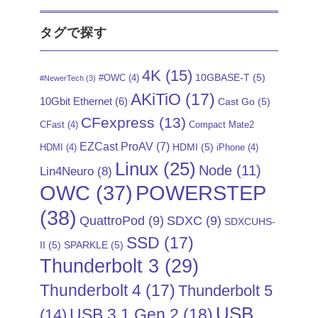
タグで探す
4K
(15)
10GBASE-T
(5)
#OWC
(4)
#NewerTech
(3)
AKiTiO
(17)
10Gbit Ethernet
(6)
Cast Go
(5)
CFexpress
(13)
CFast
(4)
Compact Mate2
EZCast ProAV
(7)
HDMI
(5)
HDMI
(4)
iPhone
(4)
Linux
(25)
Node
(11)
Lin4Neuro
(8)
POWERSTEP
OWC
(37)
(38)
QuattroPod
(9)
SDXC
(9)
SDXCUHS-
SSD
(17)
II
(5)
SPARKLE
(5)
Thunderbolt 3
(29)
Thunderbolt 4
(17)
Thunderbolt 5
USB
USB 3.1 Gen 2
(18)
(14)