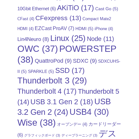
AKiTiO
(17)
10Gbit Ethernet
(6)
Cast Go
(5)
CFexpress
(13)
CFast
(4)
Compact Mate2
EZCast ProAV
(7)
HDMI
(5)
HDMI
(4)
iPhone
(4)
Linux
(25)
Node
(11)
Lin4Neuro
(8)
POWERSTEP
OWC
(37)
(38)
QuattroPod
(9)
SDXC
(9)
SDXCUHS-
SSD
(17)
II
(5)
SPARKLE
(5)
Thunderbolt 3
(29)
Thunderbolt 4
(17)
Thunderbolt 5
USB
USB 3.1 Gen 2
(18)
(14)
USB4
(30)
3.2 Gen 2
(24)
Wise
(38)
カードリーダー
オープンデー
(4)
デス
(6)
グラフィックボード
(3)
ディープラーニング
(3)