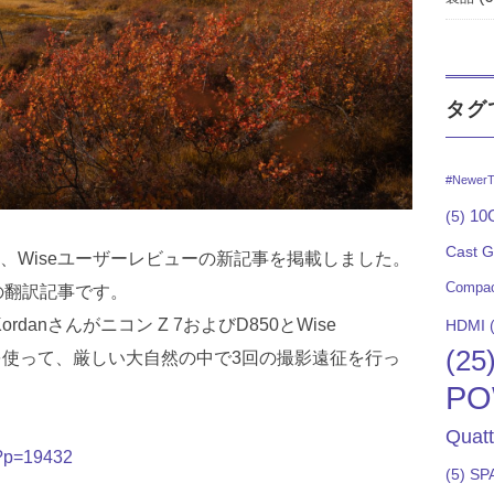
タグ
#NewerT
10G
(5)
Cast 
、Wiseユーザーレビューの新記事を掲載しました。
Compac
からの翻訳記事です。
ordanさんがニコン Z 7およびD850とWise
HDMI
(
(25
e製品を使って、厳しい大自然の中で3回の撮影遠征を行っ
PO
Quat
/?p=19432
(5)
SP