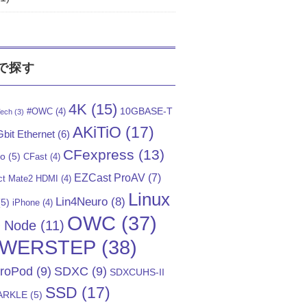
で探す
4K
(15)
10GBASE-T
#OWC
(4)
ech
(3)
AKiTiO
(17)
bit Ethernet
(6)
CFexpress
(13)
Go
(5)
CFast
(4)
EZCast ProAV
(7)
t Mate2 HDMI
(4)
Linux
Lin4Neuro
(8)
5)
iPhone
(4)
OWC
(37)
)
Node
(11)
WERSTEP
(38)
troPod
(9)
SDXC
(9)
SDXCUHS-II
SSD
(17)
ARKLE
(5)