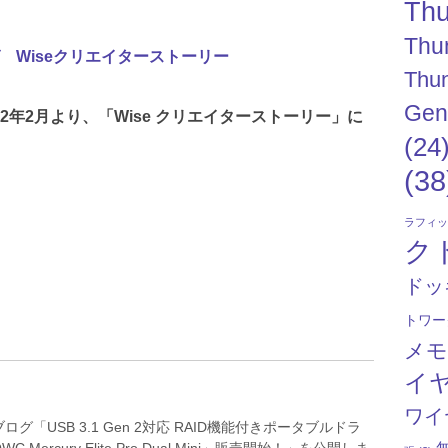
Thu
Thu
 Wiseクリエイターストーリー
Thun
Gen
22年2月より、「Wise クリエイターストーリー」に
(24
(38
ラフィ
ク
ドッ
トワー
メ
イ
ワイ
グ「USB 3.1 Gen 2対応 RAID機能付きポータブルドラ
 Mercury Elite Pro Dual Mini」販売開始！」を公開しま