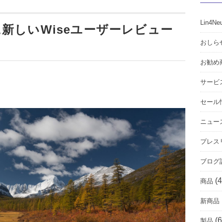
Lin4Ne
新しいWiseユーザーレビュー
おしら
。
お勧め
サービ
セール
ニュー
プレス
ブログ
(4
商品
新商品
(6
製品