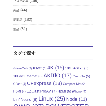
(156)
ブログ記事
(44)
商品
(182)
新商品
(61)
製品
タグで探す
4K
(15)
10GBASE-T
(5)
#OWC
(4)
#NewerTech
(3)
AKiTiO
(17)
10Gbit Ethernet
(6)
Cast Go
(5)
CFexpress
(13)
CFast
(4)
Compact Mate2
EZCast ProAV
(7)
HDMI
(5)
HDMI
(4)
iPhone
(4)
Linux
(25)
Node
(11)
Lin4Neuro
(8)