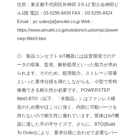
住所：東京都千代田区外神田 3-5-12 聖公会神田ビ
ル1階
電話：03-5295-8439
FAX：03-5295-8424
Email：pc-sales[at]amulet.co.jp
Web：
https://www.amulet.co.jp/solutions/custompc/power
step-fitlet3-bto/
◎ 製品コンセプト
IoT機器には設置環境でのデ
ータの収集、監視、解析処理といった能力が求め
られます。そのため、処理能力、ストレージ容量
といった要求仕様を満たしながらも、小型で常時
稼働できる耐久性が必要です。POWERSTEP
fitlet3 BTO（以下、「本製品」）はファンレス構
造のため塵やほこりに強く、内部に可動パーツを
持たないので耐久性に優れています。筐体はIoT機
器に適した手の平サイズで、さらに、BTO(Build
To Order)により、要求仕様に合わせて必要なパー