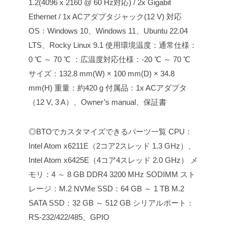
1.2(4096 x 2160 @ 60 Hz対応) / 2x Gigabit
Ethernet / 1x ACアダプタジャック(12 V)
対応
OS：Windows 10、Windows 11、Ubuntu 22.04
LTS、Rocky Linux 9.1
使用環境温度：通常仕様：
0 ℃ ～ 70 ℃
：広温度対応仕様：-20 ℃ ～ 70 ℃
サイズ：132.8 mm(W) × 100 mm(D) × 34.8
mm(H)
重量：約420 g
付属品：1x ACアダプタ
（12 V, 3 A）、Owner’s manual、保証書
◎BTOでカスタマイズできるパーツ一覧
CPU：
Intel Atom x6211E（2コア2スレッド 1.3 GHz）、
Intel Atom x6425E（4コア4スレッド 2.0 GHz）
メ
モリ：4 ～ 8 GB DDR4 3200 MHz SODIMM
スト
レージ：M.2 NVMe SSD：64 GB ～ 1 TB
M.2
SATA SSD：32 GB ～ 512 GB
シリアルポート：
RS-232/422/485、GPIO