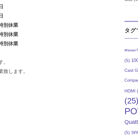
日
日
別休業
タグ
別休業
別休業
#NewerT
10G
(5)
す。
Cast 
営業致します。
Compac
HDMI
(
(25
PO
Quat
(5)
SP