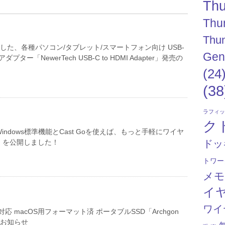
Thu
Thu
Thun
対応した、各種パソコン/タブレット/スマートフォン向け USB-
Gen
アダプター「NewerTech USB-C to HDMI Adapter」発売の
(24
(38
ラフィ
ク
indows標準機能とCast Goを使えば、もっと手軽にワイヤ
」を公開しました！
ドッ
トワー
メ
イ
ワイ
lt 3対応 macOS用フォーマット済 ポータブルSSD「Archgon
売のお知らせ