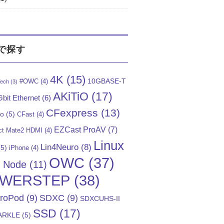
で探す
4K
(15)
10GBASE-T
#OWC
(4)
ech
(3)
AKiTiO
(17)
bit Ethernet
(6)
CFexpress
(13)
Go
(5)
CFast
(4)
EZCast ProAV
(7)
t Mate2 HDMI
(4)
Linux
Lin4Neuro
(8)
5)
iPhone
(4)
OWC
(37)
)
Node
(11)
WERSTEP
(38)
troPod
(9)
SDXC
(9)
SDXCUHS-II
SSD
(17)
ARKLE
(5)