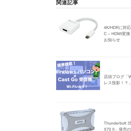
関連記事
4K/HDRに
C – HDMI変換
お知らせ
店頭ブログ「W
レス投影！？
Thunderbo
X70 II」発