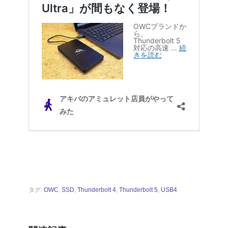
タグ:
OWC
,
SSD
,
Thunderbolt 4
,
Thunderbolt 5
,
USB4