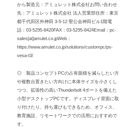
から
製造元：アミュレット株式会社
お問い合わせ
先：アミュレット株式会社 法人営業部
住所：東京
都千代田区外神田 3-5-12 聖公会神田ビル1階
電
話：03-5295-8420
FAX：03-5295-8424
Email：pc-
sales[at]amulet.co.jp
Web：
https://www.amulet.co.jp/solutions/custompc/ps-
vesa-t3/
◎ 製品コンセプト
PCの占有面積を減らしたい方
や複数台置きたい方向けに本体サイズを小さくし
つつ、拡張性の高いThunderbolt 4ポートを備えた
小型デスクトップPCです。ディスプレイ背面に取
り付けたり、持ち運びもできるため、オフィス、
教育施設、リモートワークでの活用におすすめで
す。