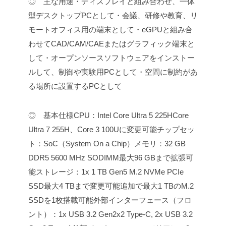
◎ 主な用途
・ディスプレイと組み合わせ、一体
型デスクトップPCとして
・会議、研修や教育、リ
モートオフィス用の端末として
・eGPUと組み合
わせてCAD/CAM/CAEまたはグラフィック端末と
して
・オープンソースソフトウェアをインストー
ルして、制御や実験用PCとして
・空間に制約があ
る場所に設置するPCとして
◎ 基本仕様
CPU：Intel Core Ultra 5 225H
Core
Ultra 7 255H、Core 3 100Uに変更可能
チップセッ
ト：SoC（System On a Chip）
メモリ：32 GB
DDR5 5600 MHz SODIMM
最大96 GBまで拡張可
能
ストレージ：1x 1 TB Gen5 M.2 NVMe PCIe
SSD
最大4 TBまで変更可能
追加で最大1 TBのM.2
SSDを1枚搭載可能
外部インターフェース（フロ
ント）：1x USB 3.2 Gen2x2 Type-C, 2x USB 3.2