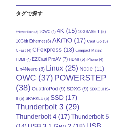
タグで探す
4K
(15)
10GBASE-T
(5)
#OWC
(4)
#NewerTech
(3)
AKiTiO
(17)
10Gbit Ethernet
(6)
Cast Go
(5)
CFexpress
(13)
CFast
(4)
Compact Mate2
EZCast ProAV
(7)
HDMI
(5)
HDMI
(4)
iPhone
(4)
Linux
(25)
Node
(11)
Lin4Neuro
(8)
POWERSTEP
OWC
(37)
(38)
QuattroPod
(9)
SDXC
(9)
SDXCUHS-
SSD
(17)
II
(5)
SPARKLE
(5)
Thunderbolt 3
(29)
Thunderbolt 4
(17)
Thunderbolt 5
USB
USB 3.1 Gen 2
(18)
(14)