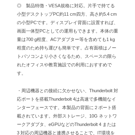
◎ 製品特徴
・VESA規格に対応。片手で持てる
小型デスクトップPC
約11 cm四方、高さ約5.4 cm
の小型PCです。ディスプレイ背面に設置すれば、
画面一体型PCとしての運用もできます。本体の重
量は700 g程度、ACアダプター等を含めても1 kg
程度のため持ち運びも簡単です。占有面積はノー
トパソコンより小さくなるため、スペースの限ら
れたオフィスや教育施設での利用におすすめで
す。
・周辺機器との接続に欠かせない、Thunderbolt 対
応ポートを搭載
Thunderbolt 4は高速で多機能なイ
ンターフェースです。本製品の背面に２ポート搭
載されています。外部ストレージ、10G ネットワ
ークアダプタ、eGPUなどのThunderbolt 4 または
3 対応の周辺機器と連携させることで、IT環境を