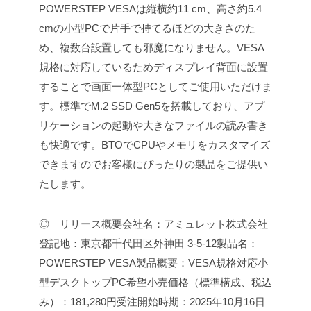
POWERSTEP VESAは縦横約11 cm、高さ約5.4
cmの小型PCで片手で持てるほどの大きさのた
め、複数台設置しても邪魔になりません。VESA
規格に対応しているためディスプレイ背面に設置
することで画面一体型PCとしてご使用いただけま
す。標準でM.2 SSD Gen5を搭載しており、アプ
リケーションの起動や大きなファイルの読み書き
も快適です。BTOでCPUやメモリをカスタマイズ
できますのでお客様にぴったりの製品をご提供い
たします。
◎ リリース概要
会社名：アミュレット株式会社
登記地：東京都千代田区外神田 3-5-12
製品名：
POWERSTEP VESA
製品概要：VESA規格対応小
型デスクトップPC
希望小売価格（標準構成、税込
み）：181,280円
受注開始時期：2025年10月16日