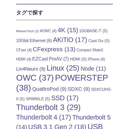
タグで探す
4K
(15)
10GBASE-T
(5)
#OWC
(4)
#NewerTech
(3)
AKiTiO
(17)
10Gbit Ethernet
(6)
Cast Go
(5)
CFexpress
(13)
CFast
(4)
Compact Mate2
EZCast ProAV
(7)
HDMI
(5)
HDMI
(4)
iPhone
(4)
Linux
(25)
Node
(11)
Lin4Neuro
(8)
POWERSTEP
OWC
(37)
(38)
QuattroPod
(9)
SDXC
(9)
SDXCUHS-
SSD
(17)
II
(5)
SPARKLE
(5)
Thunderbolt 3
(29)
Thunderbolt 4
(17)
Thunderbolt 5
USB
USB 3.1 Gen 2
(18)
(14)