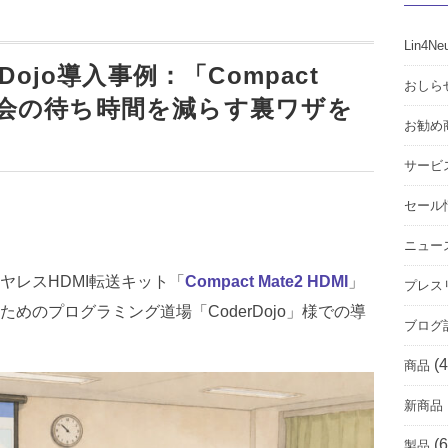
Lin4Ne
Dojo導入事例：「Compact
おしら
で発表会の待ち時間を減らす裏ワザを
お勧め
サービ
セール
ニュー
ヤレスHDMI転送キット「
Compact Mate2 HDMI
」
プレス
めのプログラミング道場「CoderDojo」様での導
ブログ
(4
商品
新商品
(6
製品