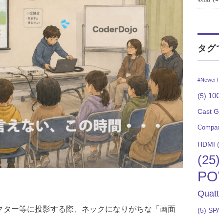
タグ
#NewerT
10G
(5)
Cast 
Compac
HDMI
(
(25
PO
Quat
クター等に投影する際、ネックになりがちな「画面
(5)
SP