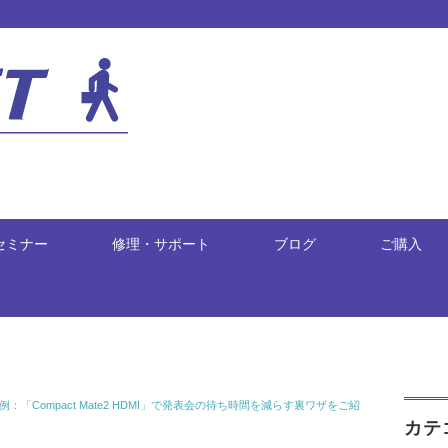
セミナー
修理・サポート
ブログ
ご購入
事例：「Compact Mate2 HDMI」で発表会の待ち時間を減らす裏ワザをご紹
カテ