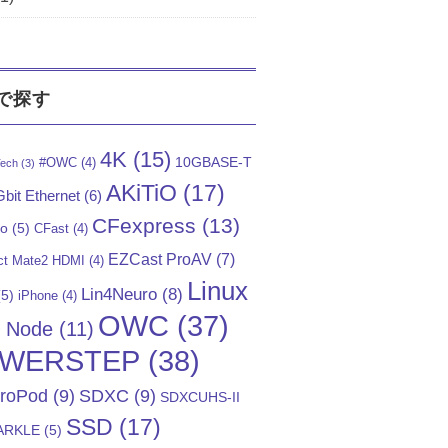
で探す
4K
(15)
10GBASE-T
#OWC
(4)
ech
(3)
AKiTiO
(17)
bit Ethernet
(6)
CFexpress
(13)
Go
(5)
CFast
(4)
EZCast ProAV
(7)
t Mate2 HDMI
(4)
Linux
Lin4Neuro
(8)
5)
iPhone
(4)
OWC
(37)
)
Node
(11)
WERSTEP
(38)
troPod
(9)
SDXC
(9)
SDXCUHS-II
SSD
(17)
ARKLE
(5)