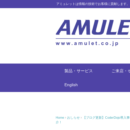
アミュレットは情報の技術でお客様に貢献します。
製品・サービス
ご来店・
English
Home
›
おしらせ
›
【ブログ更新】CoderDojo導入
介！