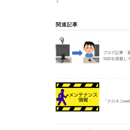
イ
関連記事
ブログ記事「新し
SSDを搭載
「クロネコw