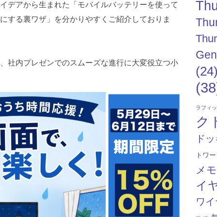
Thu
イデアから生まれた「モバイルバッテリーを使って
にする裏ワザ」を分かりやすくご紹介しておりま
Thu
Thun
Gen
、社内プレゼンでのスムーズな進行に大変役立つ小
(24
(38
ラフィ
ク
ドッ
トワー
メ
イ
ワイ