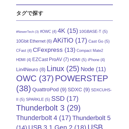
タグで探す
4K
(15)
10GBASE-T
(5)
#OWC
(4)
#NewerTech
(3)
AKiTiO
(17)
10Gbit Ethernet
(6)
Cast Go
(5)
CFexpress
(13)
CFast
(4)
Compact Mate2
EZCast ProAV
(7)
HDMI
(5)
HDMI
(4)
iPhone
(4)
Linux
(25)
Node
(11)
Lin4Neuro
(8)
POWERSTEP
OWC
(37)
(38)
QuattroPod
(9)
SDXC
(9)
SDXCUHS-
SSD
(17)
II
(5)
SPARKLE
(5)
Thunderbolt 3
(29)
Thunderbolt 4
(17)
Thunderbolt 5
USB
USB 3.1 Gen 2
(18)
(14)