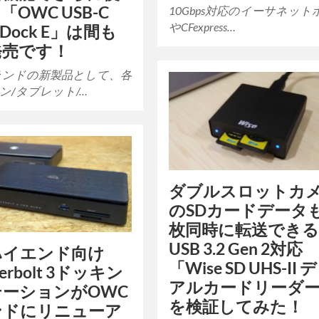
「OWC USB-C
10Gbps対応のイーサネット
やCFexpress…
el Dock E」は間も
発売です！
ランドの新製品として、各
ン/タブレット/…
ダブルスロットカ
のSDカードデータ
枚同時に転送でき
USB 3.2 Gen 2対応
ハイエンド向け
「Wise SD UHS-II 
derbolt 3ドッキン
アルカードリーダ
テーションがOWC
を検証してみた！
ンドにリニューア