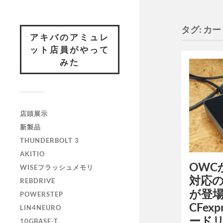
タグ:
カー
アキバのアミュレ
ット店員がやって
みた
店頭展示
新製品
THUNDERBOLT 3
AKITIO
OWCか
WISEフラッシュメモリ
対応
REBDRIVE
が登場！
POWERSTEP
CFexpr
LIN4NEURO
ード
10GBASE-T