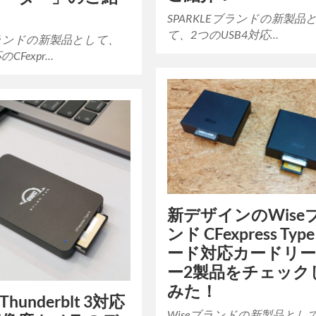
SPARKLEブランドの新製品
て、2つのUSB4対応…
ランドの新製品として、
のCFexpr…
新デザインのWise
ンド CFexpress Typ
ード対応カードリ
ー2製品をチェック
みた！
Thunderblt 3対応
Wiseブランドの新製品とし