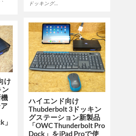
ドッキング…
向け
ッキン
新機
ハイエンド向け
ーア
Thubderbolt 3ドッキン
グステーション新製品
ock」
「OWC Thunderbolt Pro
Dock」をiPad Proで使