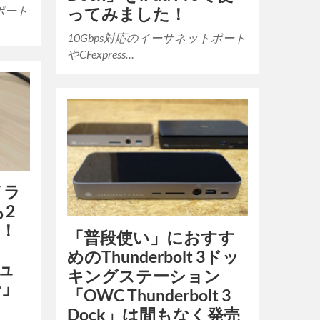
ポート
ってみました！
10Gbps対応のイーサネットポート
やCFexpress…
メラ
も2
る！
「普段使い」におすす
めのThunderbolt 3ドッ
デュ
キングステーション
ー」
「OWC Thunderbolt 3
Dock」は間もなく発売