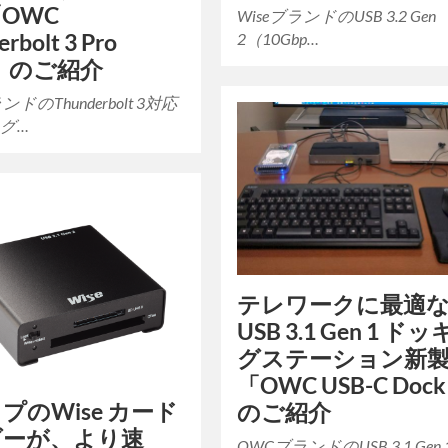
OWC
WiseブランドのUSB 3.2 Gen
2（10Gbp…
rbolt 3 Pro
k」のご紹介
ドのThunderbolt 3対応
グ…
テレワークに最適
USB 3.1 Gen 1 ド
グステーション新
「OWC USB-C Doc
プのWise カード
のご紹介
ダーが、より速
OWCブランドのUSB 3.1 Gen