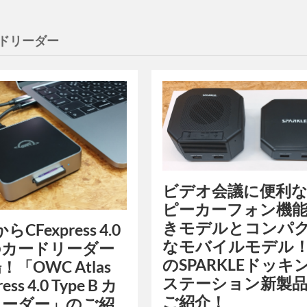
ドリーダー
ビデオ会議に便利
ピーカーフォン機
きモデルとコンパ
らCFexpress 4.0
なモバイルモデル！
のカードリーダー
のSPARKLEドッキ
「OWC Atlas
ステーション新製
ess 4.0 Type B カ
ご紹介！
リーダー」のご紹