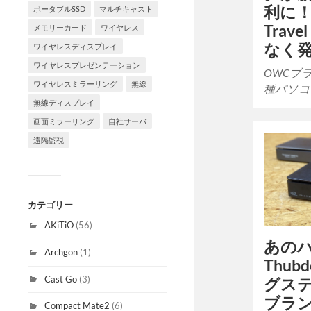
利に！
ポータブルSSD
マルチキャスト
Trav
メモリーカード
ワイヤレス
なく
ワイヤレスディスプレイ
ワイヤレスプレゼンテーション
OWCブ
ワイヤレスミラーリング
無線
種パソコ
無線ディスプレイ
画面ミラーリング
自社サーバ
遠隔監視
カテゴリー
AKiTiO
(56)
あの
Archgon
(1)
Thub
Cast Go
(3)
グス
ブラ
Compact Mate2
(6)