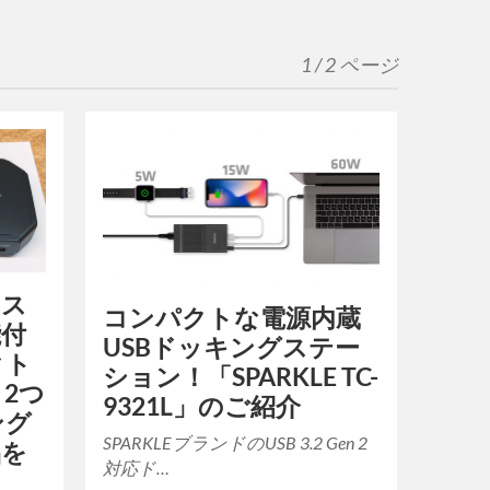
1 / 2 ページ
なス
コンパクトな電源内蔵
能付
USBドッキングステー
クト
ション！「SPARKLE TC-
2つ
9321L」のご紹介
ング
SPARKLEブランドのUSB 3.2 Gen 2
品を
対応ド…