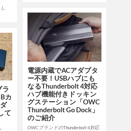
とし
電源内蔵でACアダプタ
ー不要！USBハブにも
なるThunderbolt 4対応
ブラ
ハブ機能付きドッキン
e Bカ
グステーション「OWC
ーダ
Thunderbolt Go Dock」
して
のご紹介
OWCブランドのThunderbolt 4対応
て、