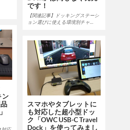
です！
【関連記事】ドッキングステーシ
ョン選びに使える環境別チャ…
な
ッキン
スマホやタブレットに
製品
も対応した超小型ドッ
k」
ク「OWC USB-C Travel
Dock」を使ってみまし
 1対応