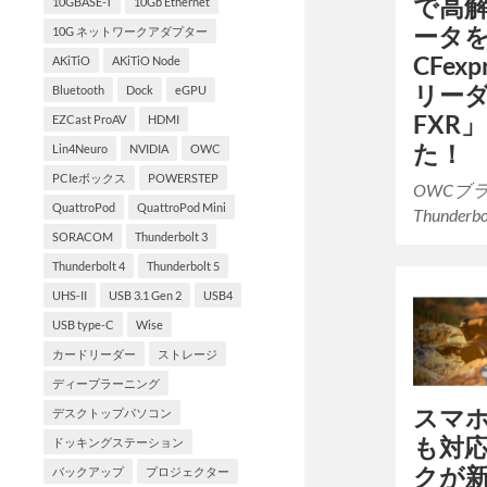
で高
10GBASE-T
10Gb Ethernet
ータ
10G ネットワークアダプター
CFexp
AKiTiO
AKiTiO Node
リーダー
Bluetooth
Dock
eGPU
FXR
EZCast ProAV
HDMI
た！
Lin4Neuro
NVIDIA
OWC
PCIeボックス
POWERSTEP
OWCブ
QuattroPod
QuattroPod Mini
Thunderb
SORACOM
Thunderbolt 3
Thunderbolt 4
Thunderbolt 5
UHS-II
USB 3.1 Gen 2
USB4
USB type-C
Wise
カードリーダー
ストレージ
ディープラーニング
スマ
デスクトップパソコン
も対
ドッキングステーション
クが
バックアップ
プロジェクター