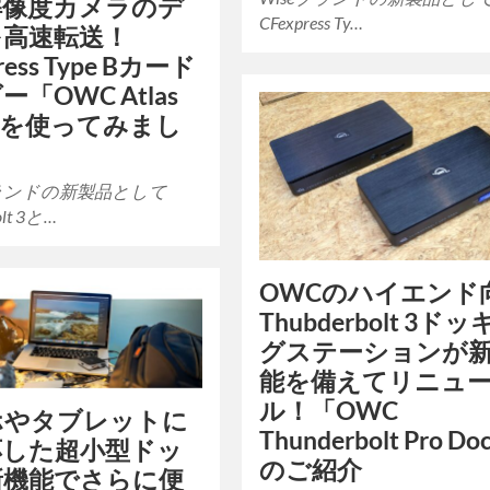
解像度カメラのデ
CFexpress Ty…
を高速転送！
ress Type Bカード
「OWC Atlas
」を使ってみまし
ランドの新製品として
olt 3と…
OWCのハイエンド
Thubderbolt 3ド
グステーションが
能を備えてリニュ
ル！「OWC
ホやタブレットに
Thunderbolt Pro D
応した超小型ドッ
のご紹介
新機能でさらに便