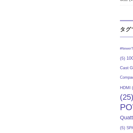
タグ
#NewerT
10G
(5)
Cast 
Compac
HDMI
(
(25
PO
Quat
(5)
SP