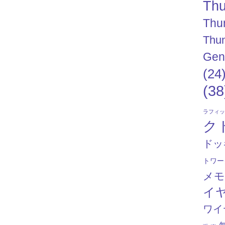
Thu
Thu
Thun
Gen
(24
(38
ラフィ
ク
ドッ
トワー
メ
イ
ワイ