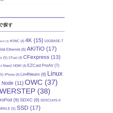
で探す
4K
(15)
10GBASE-T
#OWC
(4)
ech
(3)
AKiTiO
(17)
bit Ethernet
(6)
CFexpress
(13)
Go
(5)
CFast
(4)
EZCast ProAV
(7)
t Mate2 HDMI
(4)
Linux
Lin4Neuro
(8)
5)
iPhone
(4)
OWC
(37)
)
Node
(11)
WERSTEP
(38)
troPod
(9)
SDXC
(9)
SDXCUHS-II
SSD
(17)
ARKLE
(5)