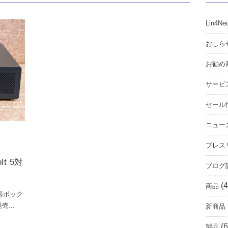
Lin4Ne
おしら
お勧め
サービ
セール
ニュー
プレス
t 5対
ブログ
(4
商品
け拡張ボック
発売
...
新商品
(6
製品