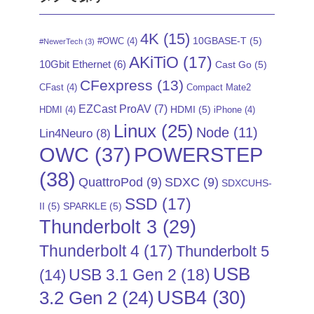
4K
(15)
10GBASE-T
(5)
#OWC
(4)
#NewerTech
(3)
AKiTiO
(17)
10Gbit Ethernet
(6)
Cast Go
(5)
CFexpress
(13)
CFast
(4)
Compact Mate2
EZCast ProAV
(7)
HDMI
(5)
HDMI
(4)
iPhone
(4)
Linux
(25)
Node
(11)
Lin4Neuro
(8)
POWERSTEP
OWC
(37)
(38)
QuattroPod
(9)
SDXC
(9)
SDXCUHS-
SSD
(17)
II
(5)
SPARKLE
(5)
Thunderbolt 3
(29)
Thunderbolt 4
(17)
Thunderbolt 5
USB
USB 3.1 Gen 2
(18)
(14)
USB4
(30)
3.2 Gen 2
(24)