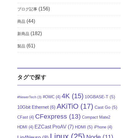
(156)
ブログ記事
(44)
商品
(182)
新商品
(61)
製品
タグで探す
4K
(15)
10GBASE-T
(5)
#OWC
(4)
#NewerTech
(3)
AKiTiO
(17)
10Gbit Ethernet
(6)
Cast Go
(5)
CFexpress
(13)
CFast
(4)
Compact Mate2
EZCast ProAV
(7)
HDMI
(5)
HDMI
(4)
iPhone
(4)
Linux
(25)
Node
(11)
Lin4Neuro
(8)