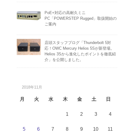
PoE+対応の高耐久ミニ
PC「POWERSTEP Rugged」取扱開始の
ご案内
店頭スタッフブログ「Thunderbolt 5対
応！OWC Mercury Helios 5Sが新登場。
Helios 3Sから進化したポイントを徹底紹
介」を公開しました。
2018年11月
月
火
水
木
金
土
日
1
2
3
4
5
6
7
8
9
10
11