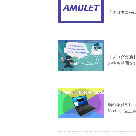
「クロネコw
【ブログ更新】Co
の待ち時間を
脳画像解析Lin
Model」受注