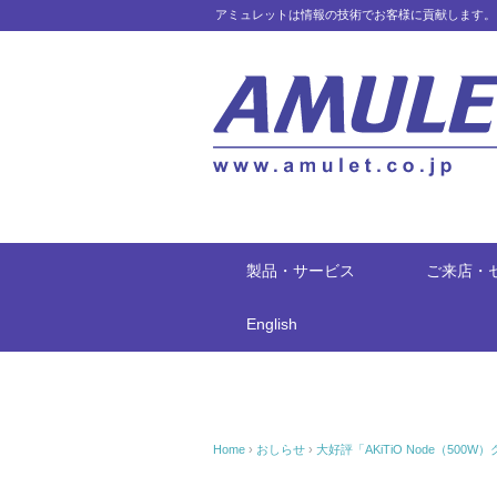
アミュレットは情報の技術でお客様に貢献します。
製品・サービス
ご来店・
English
Home
›
おしらせ
›
大好評「AKiTiO Node（