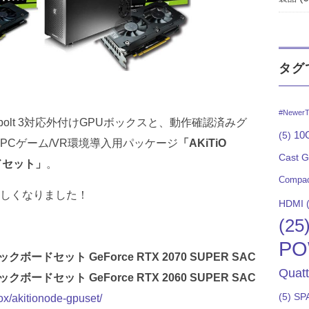
タグ
#NewerT
bolt 3対応外付けGPUボックスと、動作確認済みグ
10G
(5)
PCゲーム/VR環境導入用パッケージ
「AKiTiO
Cast 
ドセット」
。
Compac
しくなりました！
HDMI
(
(25
PO
クボードセット GeForce RTX 2070 SUPER SAC
Quat
クボードセット GeForce RTX 2060 SUPER SAC
(5)
SP
ox/akitionode-gpuset/