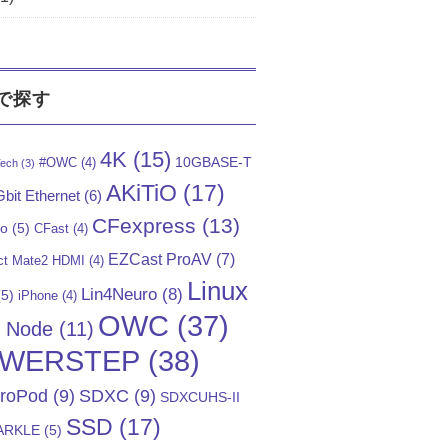
で探す
4K
(15)
10GBASE-T
#OWC
(4)
ech
(3)
AKiTiO
(17)
bit Ethernet
(6)
CFexpress
(13)
Go
(5)
CFast
(4)
EZCast ProAV
(7)
t Mate2 HDMI
(4)
Linux
Lin4Neuro
(8)
5)
iPhone
(4)
OWC
(37)
)
Node
(11)
WERSTEP
(38)
troPod
(9)
SDXC
(9)
SDXCUHS-II
SSD
(17)
ARKLE
(5)