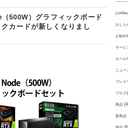
Lin4Ne
ode（500W）グラフィックボード
おしら
ックカードが新しくなりまし
お勧め
サービ
セール
ニュー
プレス
ブログ
(4
商品
新商品
(6
製品