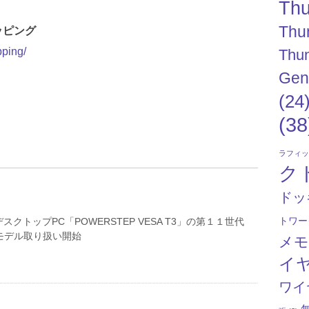
Thu
Thu
ッピング
pping/
Thun
Gen
(24
(38
ラフィ
ク
ドッ
トワー
クトップPC「POWERSTEP VESA T3」の第１１世代
モデル取り扱い開始
メ
イ
ワイ