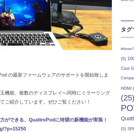
タグ
#NewerT
10G
(5)
Cast 
troPod の最新ファームウェアのサポートを開始致しま
Compac
HDMI
(
玉機能、複数のディスプレイへ同時にミラーリング
(25
てご紹介しています。ぜひご覧ください！
PO
Quat
ができる、QuattroPodに待望の新機能が実装！
(5)
SP
og/?p=15250