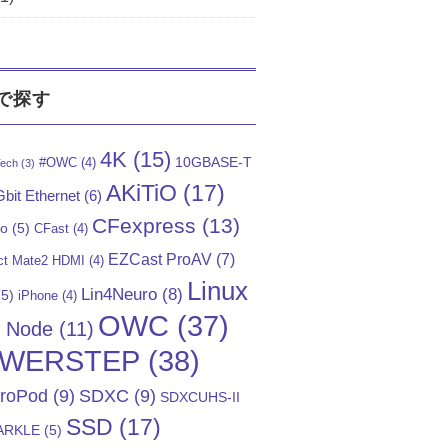
で探す
4K
(15)
10GBASE-T
#OWC
(4)
ech
(3)
AKiTiO
(17)
bit Ethernet
(6)
CFexpress
(13)
Go
(5)
CFast
(4)
EZCast ProAV
(7)
t Mate2 HDMI
(4)
Linux
Lin4Neuro
(8)
5)
iPhone
(4)
OWC
(37)
)
Node
(11)
WERSTEP
(38)
troPod
(9)
SDXC
(9)
SDXCUHS-II
SSD
(17)
ARKLE
(5)