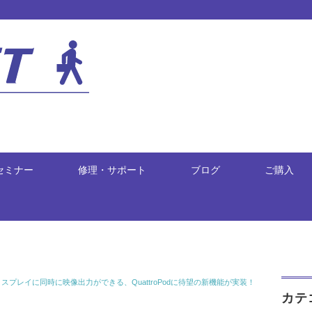
セミナー
修理・サポート
ブログ
ご購入
プレイに同時に映像出力ができる、QuattroPodに待望の新機能が実装！
カテ