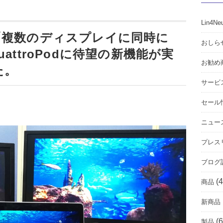
Lin4Ne
「複数のディスプレイに同時に
おしら
attroPodに待望の新機能が実
お勧め
た。
サービ
セール
ニュー
プレス
ブログ
(4
商品
新商品
(6
製品