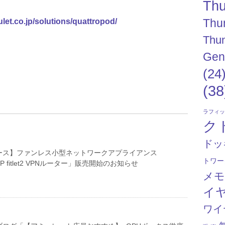
Thu
Thu
let.co.jp/solutions/quattropod/
Thun
Gen
(24
(38
ラフィ
ク
ドッ
ース】ファンレス小型ネットワークアプライアンス
トワー
P fitlet2 VPNルーター」販売開始のお知らせ
メ
イ
ワイ