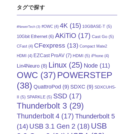
タグで探す
4K
(15)
10GBASE-T
(5)
#OWC
(4)
#NewerTech
(3)
AKiTiO
(17)
10Gbit Ethernet
(6)
Cast Go
(5)
CFexpress
(13)
CFast
(4)
Compact Mate2
EZCast ProAV
(7)
HDMI
(5)
HDMI
(4)
iPhone
(4)
Linux
(25)
Node
(11)
Lin4Neuro
(8)
POWERSTEP
OWC
(37)
(38)
QuattroPod
(9)
SDXC
(9)
SDXCUHS-
SSD
(17)
II
(5)
SPARKLE
(5)
Thunderbolt 3
(29)
Thunderbolt 4
(17)
Thunderbolt 5
USB
USB 3.1 Gen 2
(18)
(14)