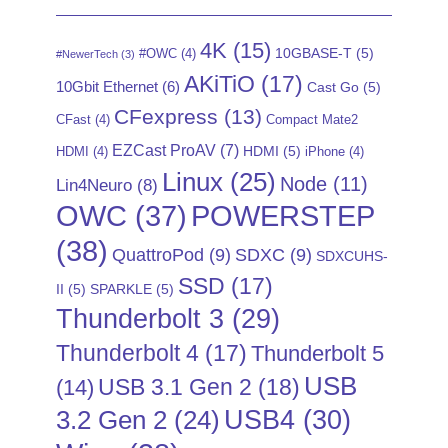
4K
(15)
10GBASE-T
(5)
#OWC
(4)
#NewerTech
(3)
AKiTiO
(17)
10Gbit Ethernet
(6)
Cast Go
(5)
CFexpress
(13)
CFast
(4)
Compact Mate2
EZCast ProAV
(7)
HDMI
(5)
HDMI
(4)
iPhone
(4)
Linux
(25)
Node
(11)
Lin4Neuro
(8)
POWERSTEP
OWC
(37)
(38)
QuattroPod
(9)
SDXC
(9)
SDXCUHS-
SSD
(17)
II
(5)
SPARKLE
(5)
Thunderbolt 3
(29)
Thunderbolt 4
(17)
Thunderbolt 5
USB
USB 3.1 Gen 2
(18)
(14)
USB4
(30)
3.2 Gen 2
(24)