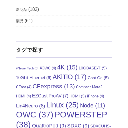
(182)
新商品
(61)
製品
タグで探す
4K
(15)
10GBASE-T
(5)
#OWC
(4)
#NewerTech
(3)
AKiTiO
(17)
10Gbit Ethernet
(6)
Cast Go
(5)
CFexpress
(13)
CFast
(4)
Compact Mate2
EZCast ProAV
(7)
HDMI
(5)
HDMI
(4)
iPhone
(4)
Linux
(25)
Node
(11)
Lin4Neuro
(8)
POWERSTEP
OWC
(37)
(38)
QuattroPod
(9)
SDXC
(9)
SDXCUHS-