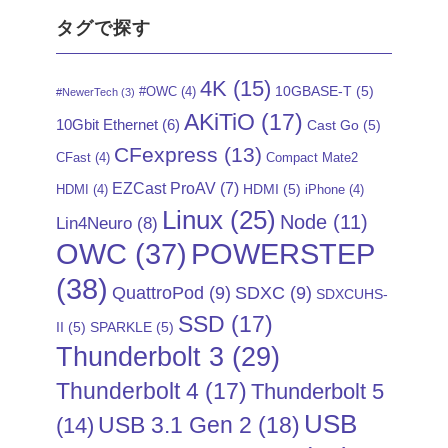
タグで探す
4K
(15)
10GBASE-T
(5)
#OWC
(4)
#NewerTech
(3)
AKiTiO
(17)
10Gbit Ethernet
(6)
Cast Go
(5)
CFexpress
(13)
CFast
(4)
Compact Mate2
EZCast ProAV
(7)
HDMI
(5)
HDMI
(4)
iPhone
(4)
Linux
(25)
Node
(11)
Lin4Neuro
(8)
POWERSTEP
OWC
(37)
(38)
QuattroPod
(9)
SDXC
(9)
SDXCUHS-
SSD
(17)
II
(5)
SPARKLE
(5)
Thunderbolt 3
(29)
Thunderbolt 4
(17)
Thunderbolt 5
USB
USB 3.1 Gen 2
(18)
(14)