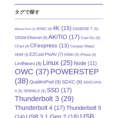
タグで探す
4K
(15)
10GBASE-T
(5)
#OWC
(4)
#NewerTech
(3)
AKiTiO
(17)
10Gbit Ethernet
(6)
Cast Go
(5)
CFexpress
(13)
CFast
(4)
Compact Mate2
EZCast ProAV
(7)
HDMI
(5)
HDMI
(4)
iPhone
(4)
Linux
(25)
Node
(11)
Lin4Neuro
(8)
POWERSTEP
OWC
(37)
(38)
QuattroPod
(9)
SDXC
(9)
SDXCUHS-
SSD
(17)
II
(5)
SPARKLE
(5)
Thunderbolt 3
(29)
Thunderbolt 4
(17)
Thunderbolt 5
USB
USB 3.1 Gen 2
(18)
(14)