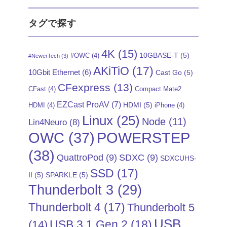
タグで探す
4K
(15)
10GBASE-T
(5)
#OWC
(4)
#NewerTech
(3)
AKiTiO
(17)
10Gbit Ethernet
(6)
Cast Go
(5)
CFexpress
(13)
CFast
(4)
Compact Mate2
EZCast ProAV
(7)
HDMI
(5)
HDMI
(4)
iPhone
(4)
Linux
(25)
Node
(11)
Lin4Neuro
(8)
POWERSTEP
OWC
(37)
(38)
QuattroPod
(9)
SDXC
(9)
SDXCUHS-
SSD
(17)
II
(5)
SPARKLE
(5)
Thunderbolt 3
(29)
Thunderbolt 4
(17)
Thunderbolt 5
USB
USB 3.1 Gen 2
(18)
(14)