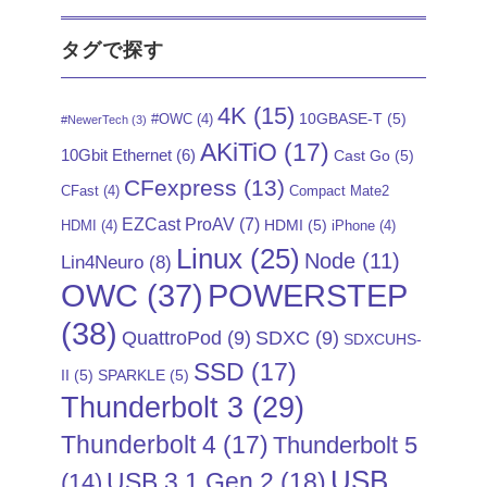
タグで探す
4K
(15)
10GBASE-T
(5)
#OWC
(4)
#NewerTech
(3)
AKiTiO
(17)
10Gbit Ethernet
(6)
Cast Go
(5)
CFexpress
(13)
CFast
(4)
Compact Mate2
EZCast ProAV
(7)
HDMI
(5)
HDMI
(4)
iPhone
(4)
Linux
(25)
Node
(11)
Lin4Neuro
(8)
POWERSTEP
OWC
(37)
(38)
QuattroPod
(9)
SDXC
(9)
SDXCUHS-
SSD
(17)
II
(5)
SPARKLE
(5)
Thunderbolt 3
(29)
Thunderbolt 4
(17)
Thunderbolt 5
USB
USB 3.1 Gen 2
(18)
(14)