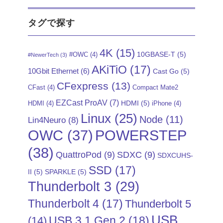
タグで探す
4K
(15)
10GBASE-T
(5)
#OWC
(4)
#NewerTech
(3)
AKiTiO
(17)
10Gbit Ethernet
(6)
Cast Go
(5)
CFexpress
(13)
CFast
(4)
Compact Mate2
EZCast ProAV
(7)
HDMI
(5)
HDMI
(4)
iPhone
(4)
Linux
(25)
Node
(11)
Lin4Neuro
(8)
POWERSTEP
OWC
(37)
(38)
QuattroPod
(9)
SDXC
(9)
SDXCUHS-
SSD
(17)
II
(5)
SPARKLE
(5)
Thunderbolt 3
(29)
Thunderbolt 4
(17)
Thunderbolt 5
USB
USB 3.1 Gen 2
(18)
(14)