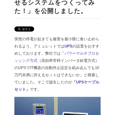
せるシステムをつくってみ
た！」を公開しました。
突然の停電が起きても被害を最小限に食い止めら
れるよう、アミュレットでは
UPS
の設置をおすす
めしております。
弊社では「
パワーマルチプロセ
ッシング方式
（高効率常時インバータ給電方式）
のUPSでIT機器の自動停止設定を組み込んでも10
万円未満に抑えるセットはできないか」と模索し
ていました。
そこで誕生したのが
「
UPSケーブル
セット
」
です。