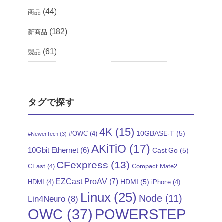
(44)
商品
(182)
新商品
(61)
製品
タグで探す
4K
(15)
10GBASE-T
(5)
#OWC
(4)
#NewerTech
(3)
AKiTiO
(17)
10Gbit Ethernet
(6)
Cast Go
(5)
CFexpress
(13)
CFast
(4)
Compact Mate2
EZCast ProAV
(7)
HDMI
(5)
HDMI
(4)
iPhone
(4)
Linux
(25)
Node
(11)
Lin4Neuro
(8)
POWERSTEP
OWC
(37)