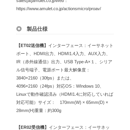
sales[at]amulet.co.jp
Web：
https://www.amulet.co.jp/actionsmicro/proav/
◎ 製品仕様
【ET02送信機】
インターフェース：イーサネット
ポート、HDMI出力、HDMI1.4入力、AUX入力、
IR（赤外線通信）出力、USB Type-A×１、シリア
ル信号端子、電源ポート
最大解像度：
3840×2160（30fps）または、
4096×2160（24fps）
対応OS：WIndows 10、
Linuxで動作確認済み（HDMI1.4に対応していれば
対応可能）
サイズ： 170mm(W) × 65mm(D) ×
28mm(H)
重量：約300g
【ER02受信機】
インターフェース：イーサネッ