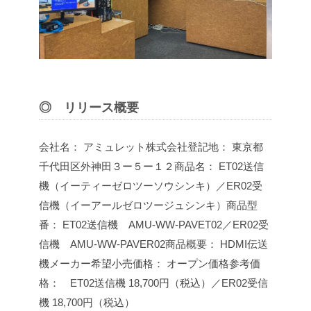
◎ リリース概要
会社名： アミュレット株式会社
登記地： 東京都
千代田区外神田３ー５ー１２
商品名： ET02送信
機（イーティーゼロツーソウシンキ）／ER02受
信機（イーアールゼロツージュシンキ）
商品型
番： ET02送信機 AMU-WW-PAVET02／ER02受
信機 AMU-WW-PAVER02
商品概要： HDMI伝送
機
メーカー希望小売価格： オープン価格
参考価
格： ET02送信機 18,700円（税込）／ER02受信
機 18,700円（税込）