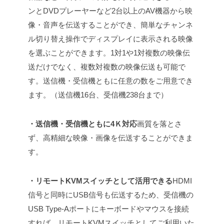
ンとDVDプレーヤーなど2台以上のAV機器から映
像・音声を伝送することができ、簡単なチャンネ
ル切り替え操作でディスプレイに表示される映像
を選ぶことができます。1対1や1対複数の映像伝
送だけでなく、複数対複数の映像伝送も可能で
す。
送信機・受信機ともに任意の数をご用意でき
ます。（送信機16台、受信機238台まで）
・送信機・受信機ともに4Ｋ対応
画質を落とさ
ず、高精細な映像・画像を伝送することができま
す。
・リモートKVMスイッチとして活用できる
HDMI
信号と同時にUSB信号も伝送するため、受信機の
USB Type-Aポートにキーボードやマウスを接続
すれば、リモートKVMスイッチとしてご利用いた