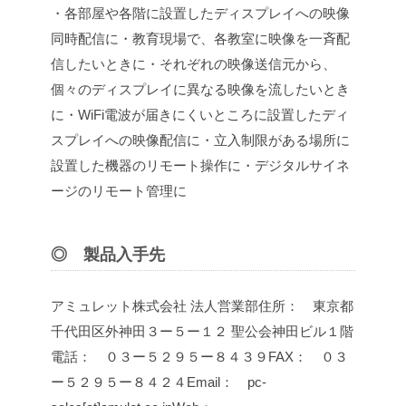
・各部屋や各階に設置したディスプレイへの映像
同時配信に
・教育現場で、各教室に映像を一斉配
信したいときに
・それぞれの映像送信元から、
個々のディスプレイに異なる映像を流したいとき
に
・WiFi電波が届きにくいところに設置したディ
スプレイへの映像配信に
・立入制限がある場所に
設置した機器のリモート操作に
・デジタルサイネ
ージのリモート管理に
◎ 製品入手先
アミュレット株式会社 法人営業部
住所： 東京都
千代田区外神田３ー５ー１２ 聖公会神田ビル１階
電話： ０３ー５２９５ー８４３９
FAX： ０３
ー５２９５ー８４２４
Email： pc-