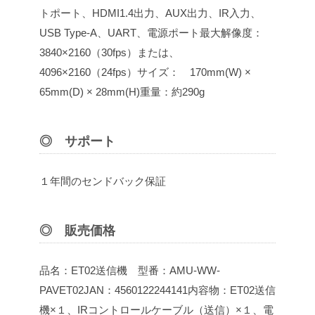
トポート、HDMI1.4出力、AUX出力、IR入力、
USB Type-A、UART、電源ポート
最大解像度：
3840×2160（30fps）または、
4096×2160（24fps）
サイズ： 170mm(W) ×
65mm(D) × 28mm(H)
重量：約290g
◎ サポート
１年間のセンドバック保証
◎ 販売価格
品名：ET02送信機
型番：AMU-WW-
PAVET02
JAN：4560122244141
内容物：ET02送信
機×１、IRコントロールケーブル（送信）×１、電