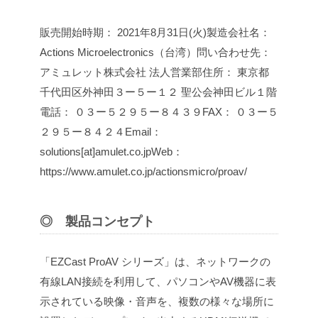
販売開始時期： 2021年8月31日(火)
製造会社名：
Actions Microelectronics（台湾）
問い合わせ先：
アミュレット株式会社 法人営業部
住所： 東京都
千代田区外神田３ー５ー１２ 聖公会神田ビル１階
電話： ０３ー５２９５ー８４３９
FAX： ０３ー５
２９５ー８４２４
Email：
solutions[at]amulet.co.jp
Web：
https://www.amulet.co.jp/actionsmicro/proav/
◎ 製品コンセプト
「EZCast ProAV シリーズ」は、ネットワークの
有線LAN接続を利用して、パソコンやAV機器に表
示されている映像・音声を、複数の様々な場所に