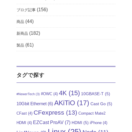
(156)
ブログ記事
(44)
商品
(182)
新商品
(61)
製品
タグで探す
4K
(15)
10GBASE-T
(5)
#OWC
(4)
#NewerTech
(3)
AKiTiO
(17)
10Gbit Ethernet
(6)
Cast Go
(5)
CFexpress
(13)
CFast
(4)
Compact Mate2
EZCast ProAV
(7)
HDMI
(5)
HDMI
(4)
iPhone
(4)
Linux
(25)