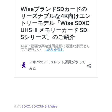
タグ:
SDXC
,
SDXCUHS-II
,
Wise