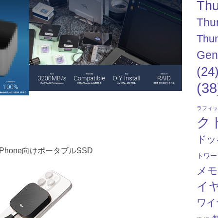
Thu
Thu
Thun
Gen
(24
(38
ラフィ
ク
ドッ
hone向けポータブルSSD
トワー
メ
イ
ワイ