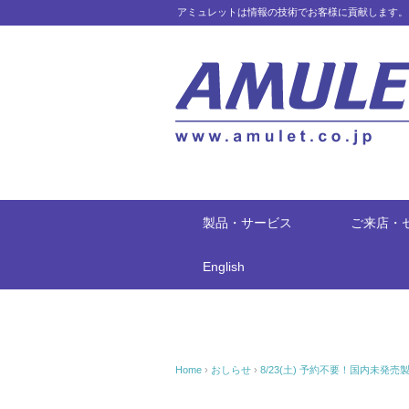
アミュレットは情報の技術でお客様に貢献します。
製品・サービス
ご来店・
English
Home
›
おしらせ
›
8/23(土) 予約不要！国内未発売