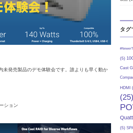
タグ
#NewerT
10G
(5)
Cast 
の国内未発売製品のデモ体験会です。誰よりも早く動か
Compac
HDMI
(
(25
PO
ステーション
Quat
(5)
SP