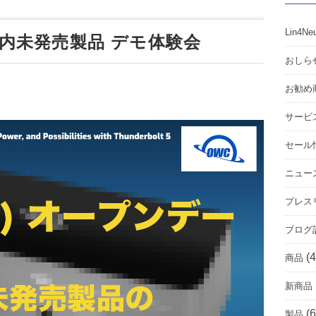
Lin4Ne
！国内未発売製品 デモ体験会
おしら
お勧め
サービ
セール
ニュー
プレス
ブログ
(4
商品
新商品
(6
製品