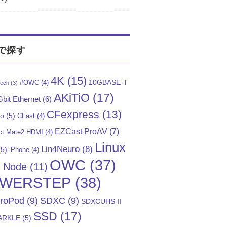
で探す
4K
(15)
10GBASE-T
#OWC
(4)
ech
(3)
AKiTiO
(17)
bit Ethernet
(6)
CFexpress
(13)
Go
(5)
CFast
(4)
EZCast ProAV
(7)
t Mate2 HDMI
(4)
Linux
Lin4Neuro
(8)
5)
iPhone
(4)
OWC
(37)
)
Node
(11)
WERSTEP
(38)
troPod
(9)
SDXC
(9)
SDXCUHS-II
SSD
(17)
ARKLE
(5)