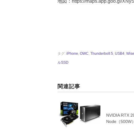
地図：https://maps.app.goo.gl/XN
タグ:
iPhone
,
OWC
,
Thunderbolt 5
,
USB4
,
Wis
ルSSD
関連記事
NVIDIA RTX 
Node（50