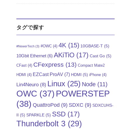
タグで探す
4K
(15)
10GBASE-T
(5)
#OWC
(4)
#NewerTech
(3)
AKiTiO
(17)
10Gbit Ethernet
(6)
Cast Go
(5)
CFexpress
(13)
CFast
(4)
Compact Mate2
EZCast ProAV
(7)
HDMI
(5)
HDMI
(4)
iPhone
(4)
Linux
(25)
Node
(11)
Lin4Neuro
(8)
POWERSTEP
OWC
(37)
(38)
QuattroPod
(9)
SDXC
(9)
SDXCUHS-
SSD
(17)
II
(5)
SPARKLE
(5)
Thunderbolt 3
(29)